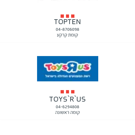
TOPTEN
04-8706098
קומת קרקע
TOYS`R`US
04-6294808
קומה ראשונה