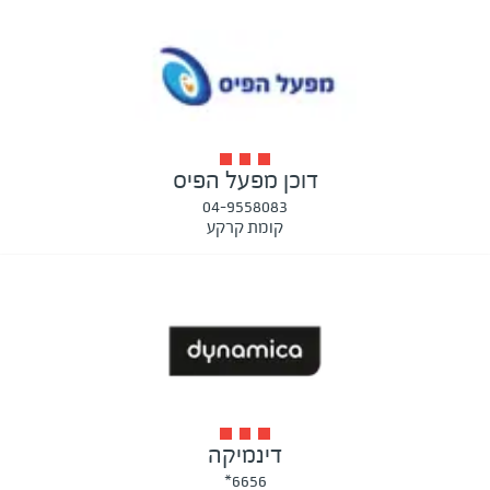
דוכן מפעל הפיס
04-9558083
קומת קרקע
דינמיקה
6656*