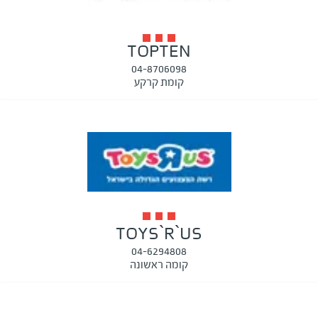
TOPTEN
04-8706098
קומת קרקע
TOYS`R`US
04-6294808
קומה ראשונה