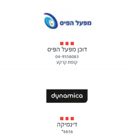
דוכן מפעל הפיס
04-9558083
קומת קרקע
דינמיקה
6656*