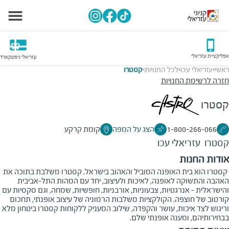
אפליקציית עזריאלי
עזריאלי גיפטקארד
ראשי
עזריאלי עכו
לכל החנויות
קסטרו
>
>
>
חזרה לרשימת החנויות
קסטרו
1-800-266-066
הצג על המפה
קומת קרקע
קסטרו
עזריאלי עכו
אודות החנות
קסטרו הוא בית האופנה המוביל והאהוב בישראל. קסטרו משלבת בתוכה את
האהבה והתשוקה לאופנה, לאיכות ולעיצוב, יחד עם המהות התל-אביבית
והישראלית - אנרגטיות, צבעוניות, אורבניות, חופשיות, שמחה, וגם סקסיות עם
קורטוב של חוצפה. הקולקציות משלבות הרמוניה של עיצוב אופנתי, תחכום
וריגוש לצד איכות, עושר והקפדה, שילוב המעניק ללקוחות קסטרו ביטחון מלא
בבחירותיהם, ומענה אופנתי שלם.