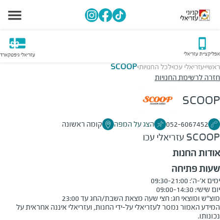
אפליקציית עזריאלי
עזריאלי גיפטקארד
ראשי
עזריאלי עכו
לכל החנויות
SCOOP
>
>
>
חזרה לרשימת החנויות
SCOOP
052-6067452
הצג על המפה
קומה ראשונה
SCOOP
עזריאלי עכו
אודות החנות
שעות פתיחה
מוצ"ש ומוצאי חג: חצי שעה מצאת השבת/החג עד 23:00
המידע האמור נמסר לעזריאלי על-ידי החנות, ועזריאלי איננה אחראית על