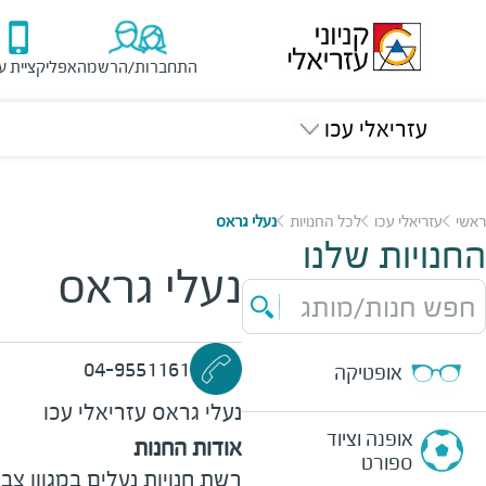
התחברות/הרשמה
אפליקציית ע
עזריאלי עכו
ראשי
עזריאלי עכו
לכל החנויות
נעלי גראס
החנויות שלנו
נעלי גראס
חפש חנות/מותג
04-9551161
אופטיקה
נעלי גראס
עזריאלי עכו
אופנה וציוד
אודות החנות
ספורט
רשת חנויות נעלים במגוון צב