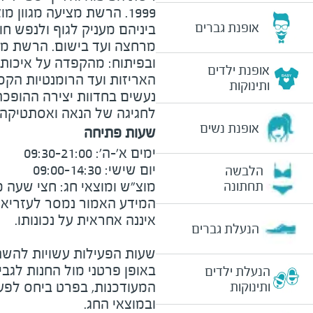
1999. הרשת מציעה מגוון 
אופנת גברים
ביניהם מעניק לגוף ולנפש חו
מרחצה ועד בישום. הרשת מ
ובפיתוח: מהקפדה על איכות 
אופנת ילדים
האריזות ועד הרומנטיות הקס
ותינוקות
נעשים בחדוות יצירה ההופכת
לחגיגה של הנאה ואסתטיקה.
אופנת נשים
שעות פתיחה
הלבשה
מוצ"ש ומוצאי חג: חצי שעה מצ
תחתונה
המידע האמור נמסר לעזריאלי 
הנעלת גברים
שעות הפעילות עשויות להשת
באופן פרטני מול החנות לגב
הנעלת ילדים
המעודכנות, בפרט ביחס לפע
ותינוקות
ובמוצאי החג.