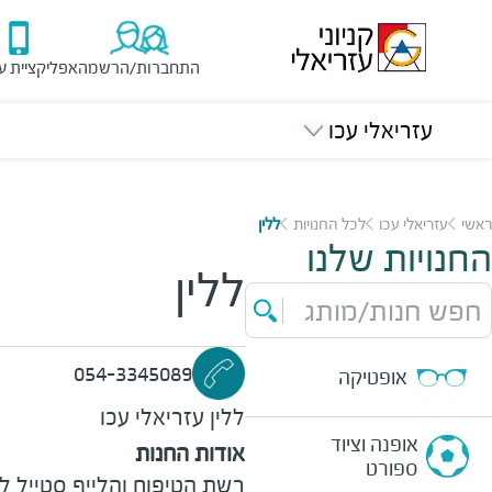
התחברות/הרשמה
אפליקציית ע
עזריאלי עכו
ראשי
עזריאלי עכו
לכל החנויות
ללין
החנויות שלנו
ללין
חפש חנות/מותג
054-3345089
אופטיקה
ללין
עזריאלי עכו
אופנה וציוד
אודות החנות
ספורט
רשת הטיפוח והלייף סטייל ל