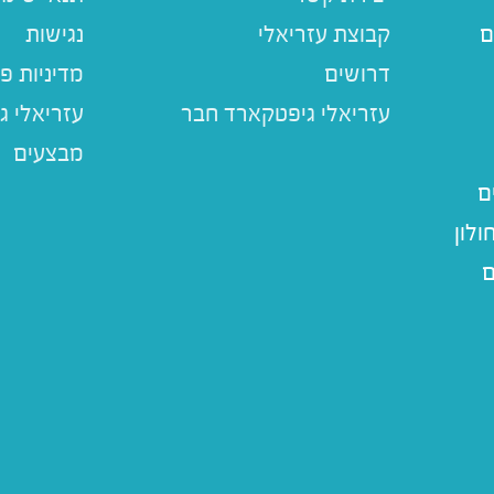
ם
קבוצת עזריאלי
נגישות
דרושים
מדיניות פ
עזריאלי ג
מבצעים
ם
לון
ם