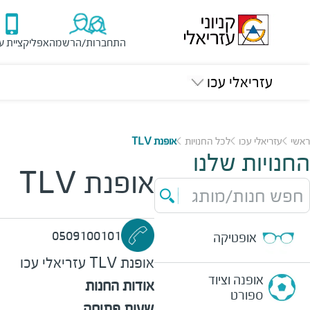
התחברות/הרשמה
אפליקציית ע
עזריאלי עכו
ראשי
עזריאלי עכו
לכל החנויות
אופנת TLV
החנויות שלנו
אופנת TLV
חפש חנות/מותג
0509100101
אופטיקה
אופנת TLV
עזריאלי עכו
אופנה וציוד
אודות החנות
ספורט
שעות פתיחה