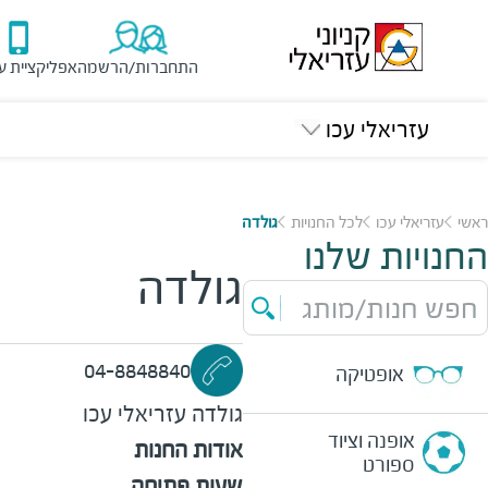
התחברות/הרשמה
אפליקציית ע
עזריאלי עכו
ראשי
עזריאלי עכו
לכל החנויות
גולדה
החנויות שלנו
גולדה
חפש חנות/מותג
04-8848840
אופטיקה
גולדה
עזריאלי עכו
אופנה וציוד
אודות החנות
ספורט
שעות פתיחה