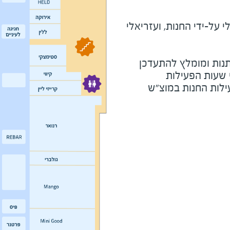
על-ידי החנות, ועזריאלי
נות ומומלץ להתעדכן
י שעות הפעילות
ילות החנות במוצ"ש