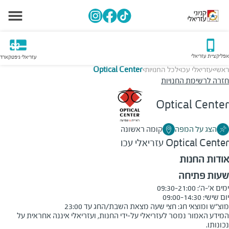
אפליקציית עזריאלי
עזריאלי גיפטקארד
ראשי
עזריאלי עכו
לכל החנויות
Optical Center
>
>
>
חזרה לרשימת החנויות
Optical Center
הצג על המפה
קומה ראשונה
Optical Center
עזריאלי עכו
אודות החנות
שעות פתיחה
מוצ"ש ומוצאי חג: חצי שעה מצאת השבת/החג עד 23:00
המידע האמור נמסר לעזריאלי על-ידי החנות, ועזריאלי איננה אחראית על