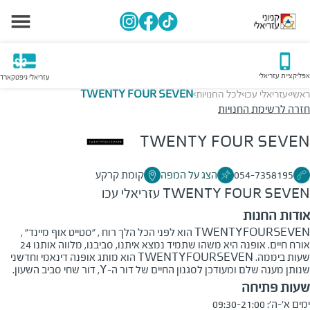
אפליקציית עזריאלי
עזריאלי גיפטקארד
ראשי
עזריאלי עכו
לכל החנויות
TWENTY FOUR SEVEN
>
>
>
חזרה לרשימת החנויות
TWENTY FOUR SEVEN
054-7358195
הצג על המפה
קומת קרקע
TWENTY FOUR SEVEN
עזריאלי עכו
אודות החנות
TWENTYFOURSEVEN הוא לפני הכל הלך רוח , "סטייט אוף מיינד" ,
אורח חיים. אופנה היא משהו שתמיד נמצא איתנו, סביבנו, מלווה אותנו 24
שעות ביממה. TWENTYFOURSEVEN הוא מותג אופנה דינאמי וחדשני
שנותן מענה שלם ומעודכן לסגנון החיים של דור ה-Y, דור שחי סביב השעון.
שעות פתיחה