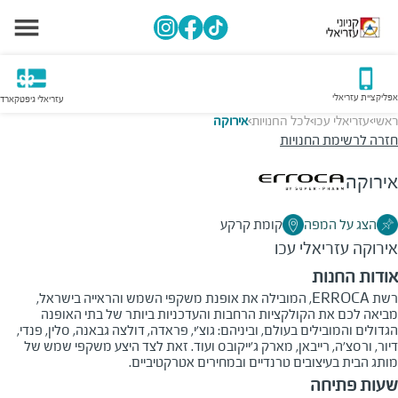
אפליקציית עזריאלי
עזריאלי גיפטקארד
ראשי
עזריאלי עכו
לכל החנויות
אירוקה
>
>
>
חזרה לרשימת החנויות
אירוקה
הצג על המפה
קומת קרקע
אירוקה
עזריאלי עכו
אודות החנות
רשת ERROCA, המובילה את אופנת משקפי השמש והראייה בישראל,
מביאה לכם את הקולקציות הרחבות והעדכניות ביותר של בתי האופנה
הגדולים והמובילים בעולם, וביניהם: גוצ'י, פראדה, דולצה גבאנה, סלין, פנדי,
דיור, ורסצ'ה, רייבאן, מארק ג'ייקובס ועוד. זאת לצד היצע משקפי שמש של
מותג הבית בעיצובים טרנדיים ובמחירים אטרקטיביים.
שעות פתיחה