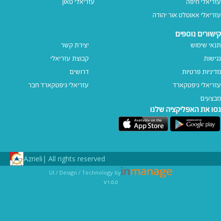
עזריאלי חיפה
עזריאלי טאון
עזריאלי אאוטלט אור יהודה
קישורים נוספים
תנאי שימוש
יצירת קשר
נגישות
קבוצת עזריאלי
מדיניות פרטיות
דרושים
עזריאלי גיפטקארד
עזריאלי גיפטקארד חבר‎
מבצעים
נסו את האפליקציה שלנו
Azrieli
All rights reserved |
UI / Design / Technology by
v1.0.0