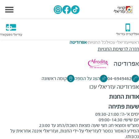
אפליקציית עזריאלי
עזריאלי גיפטקארד
ראשי
עזריאלי עכו
לכל החנויות
אפרודיטה
>
>
>
חזרה לרשימת החנויות
אפרודיטה
04-6949462
הצג על המפה
קומה ראשונה
אפרודיטה
עזריאלי עכו
אודות החנות
שעות פתיחה
מוצ"ש ומוצאי חג: חצי שעה מצאת השבת/החג עד 23:00
המידע האמור נמסר לעזריאלי על-ידי החנות, ועזריאלי איננה אחראית על