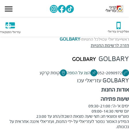
אפליקציית עזריאלי
עזריאלי גיפטקארד
ראשי
עזריאלי עכו
לכל החנויות
GOLBARY
>
>
>
חזרה לרשימת החנויות
GOLBARY
052-2090972
הצג על המפה
קומת קרקע
GOLBARY
עזריאלי עכו
אודות החנות
שעות פתיחה
מוצ"ש ומוצאי חג: חצי שעה מצאת השבת/החג עד 23:00
המידע האמור נמסר לעזריאלי על-ידי החנות, ועזריאלי איננה אחראית על