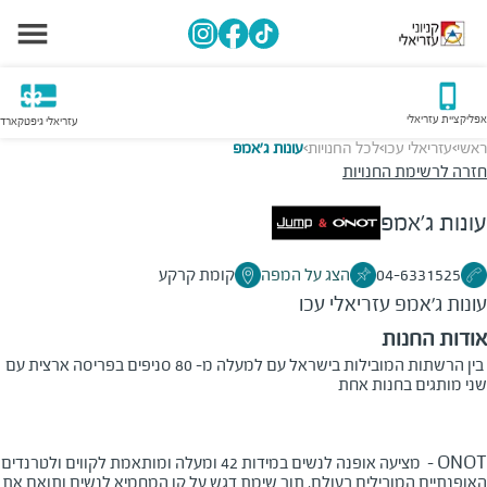
אפליקציית עזריאלי
עזריאלי גיפטקארד
ראשי
עזריאלי עכו
לכל החנויות
עונות ג'אמפ
>
>
>
חזרה לרשימת החנויות
עונות ג'אמפ
04-6331525
הצג על המפה
קומת קרקע
עונות ג'אמפ
עזריאלי עכו
אודות החנות
בין הרשתות המובילות בישראל עם למעלה מ- 80 סניפים בפריסה ארצית עם
שני מותגים בחנות אחת
ONOT
- מציעה אופנה לנשים במידות 42 ומעלה ומותאמת לקווים ולטרנדים
האופנתיים המובילים בעולם, תוך שימת דגש על קו המחמיא לנשים ותואם את