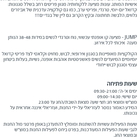
אישיות המותג. עונות מציעה ללקוחותיה מגוון פריטים רחב בשלל סגנונות:
קז'ואל יום-יומי, טרנדי, ופריטי ערב, כמו גם קולקציה עדכנית של אביזרים
נלווים, הלבשה תחתונה ובקיץ הקרוב גם ליין של בגדי ים!!!
JUMP
- מציעה קו אופנתי עכשווי, נוח וטרנדי לנשים במידות 38-48 הנותן
מענה איכותי לכל אירוע.
הקולקציות מאופיינות בסגנון אירופאי, לבוש, מחויט וקלאסי לצד פריטי קז'ואל
יומיומיים המיועדים לנשים פאשניסטיות אוהבות אופנה, נשיות, בעלות ביטחון
עצמי וסגנון לבוש ייחודי
שעות פתיחה
מוצ"ש ומוצאי חג: חצי שעה מצאת השבת/החג עד 23:00
המידע האמור נמסר לעזריאלי על-ידי החנות, ועזריאלי איננה אחראית על
שעות הפעילות עשויות להשתנות ומומלץ להתעדכן באופן פרטני מול החנות
לגבי שעות הפעילות המעודכנות, בפרט ביחס לפעילות החנות במוצ"ש
ובמוצאי החג.