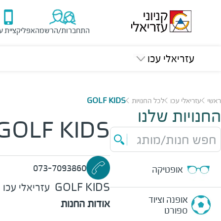
התחברות/הרשמה
אפליקציית ע
עזריאלי עכו
ראשי
עזריאלי עכו
לכל החנויות
GOLF KIDS
החנויות שלנו
GOLF KIDS
חפש חנות/מותג
073-7093860
אופטיקה
GOLF KIDS
עזריאלי עכו
אופנה וציוד
אודות החנות
ספורט