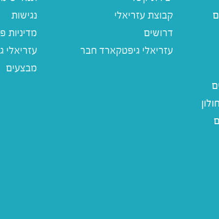
ם
קבוצת עזריאלי
נגישות
דרושים
מדיניות פ
עזריאלי ג
מבצעים
ם
לון
ם