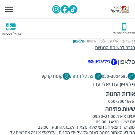
אפליקציית עזריאלי
עזריאלי גיפטקארד
ראשי
עזריאלי עכו
לכל החנויות
פלאפון
>
>
>
חזרה לרשימת החנויות
פלאפון
050-3004686
הצג על המפה
קומת קרקע
פלאפון
עזריאלי עכו
אודות החנות
050-3004686
שעות פתיחה
מוצ"ש ומוצאי חג: חצי שעה מצאת השבת/החג עד 23:00
המידע האמור נמסר לעזריאלי על-ידי החנות, ועזריאלי איננה אחראית על