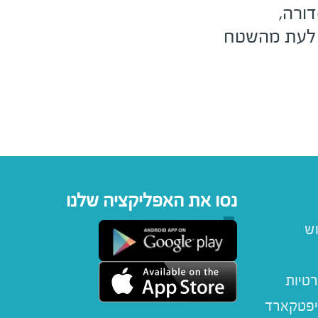
ורה,
 לעת מהשטח
נסו את האפליקציה שלנו
וש
רטיות
יפטקארד