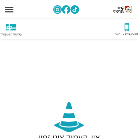
אפליקציית עזריאלי
עזריאלי גיפטקארד
אוי, העמוד אינו זמין