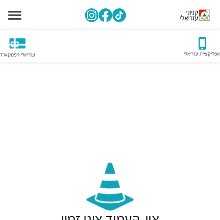
אפליקציית עזריאלי
עזריאלי גיפטקארד
אוי, העמוד אינו זמין