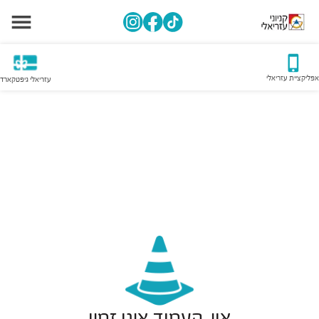
אפליקציית עזריאלי
עזריאלי גיפטקארד
אוי, העמוד אינו זמין