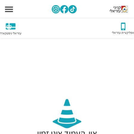
אפליקציית עזריאלי
עזריאלי גיפטקארד
אוי, העמוד אינו זמין