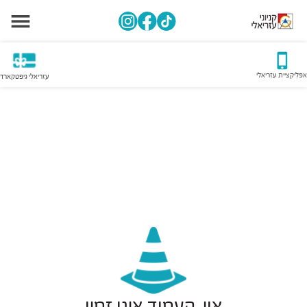
אפליקציית עזריאלי
עזריאלי גיפטקארד
אוי, העמוד אינו זמין