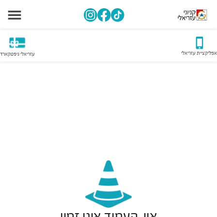
אפליקציית עזריאלי
עזריאלי גיפטקארד
אוי, העמוד אינו זמין