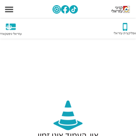
אפליקציית עזריאלי
עזריאלי גיפטקארד
אוי, העמוד אינו זמין