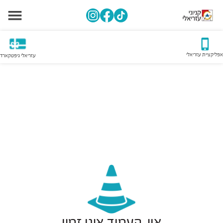
אפליקציית עזריאלי
עזריאלי גיפטקארד
אוי, העמוד אינו זמין