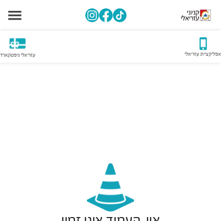
אפליקציית עזריאלי
עזריאלי גיפטקארד
אוי, העמוד אינו זמין