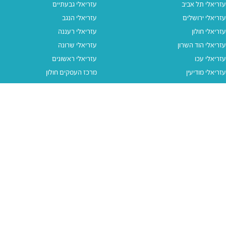
עזריאלי תל אביב
עזריאלי גבעתיים
עזריאלי ירושלים
עזריאלי הנגב
עזריאלי חולון
עזריאלי רעננה
עזריאלי הוד השרון
עזריאלי שרונה
עזריאלי עכו
עזריאלי ראשונים
עזריאלי מודיעין
מרכז העסקים חולון
עזריאלי אאוטלט הרצליה
עזריאלי מול הים
עזריאלי חיפה
עזריאלי טאון
עזריאלי אאוטלט אור יהודה
קישורים נוספים
תנאי שימוש
יצירת קשר
נגישות
קבוצת עזריאלי
מדיניות פרטיות
דרושים
עזריאלי גיפטקארד
עזריאלי גיפטקארד חבר‎
מבצעים
נסו את האפליקציה שלנו