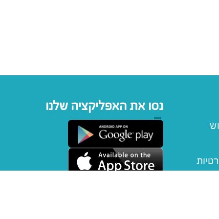
נסו את האפליקציה שלנו
וש
רטיות
יפטקארד