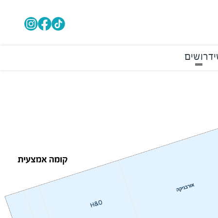
י
דרושים