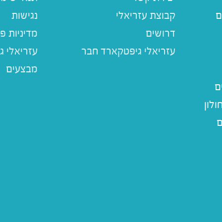
ם
קבוצת עזריאלי
נגישות
דרושים
מדיניות פ
עזריאלי ג
מבצעים
ם
לון
ם