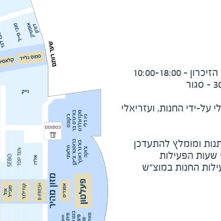
על-ידי החנות, ועזריאלי
נות ומומלץ להתעדכן
י שעות הפעילות
ילות החנות במוצ"ש