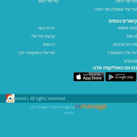
עזריאלי חיפה
עזריאלי טאון
עזריאלי אאוטלט אור יהודה
קישורים נוספים
תנאי שימוש
יצירת קשר
נגישות
קבוצת עזריאלי
מדיניות פרטיות
דרושים
עזריאלי גיפטקארד
עזריאלי גיפטקארד חבר‎
מבצעים
נסו את האפליקציה שלנו
Azrieli
All rights reserved |
UI / Design / Technology by
v1.0.0