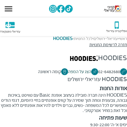
אפליקציית עזריאלי
עזריאלי גיפטקארד
ראשי
עזריאלי ירושלים
לכל החנויות
HOODIES
>
>
>
חזרה לרשימת החנויות
HOODIES
02-6482680
הצג על המפה
קומה ראשונה
HOODIES
עזריאלי ירושלים
אודות החנות
HOODIES הינה חברה מובילה בעיצוב אופנת Basic עם טוויסט ,באיכות
גבוהה, צבעונית ונוחה תוך שמירה על קווים אופנתיים בחיי היומיום, דגמי הודיס
מאפשרים לכל המשפחה -נשים, גברים וילדים להיראות אופנתיים ללא מאמץ
וכל זאת במחיר אטרקטיבי .
שעות פתיחה