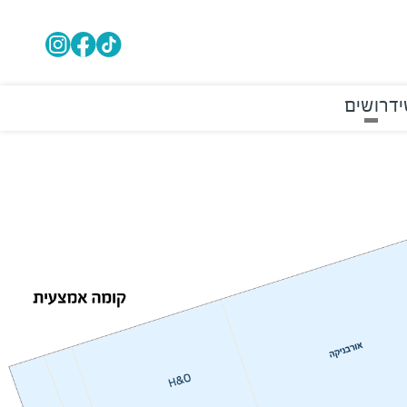
י
דרושים