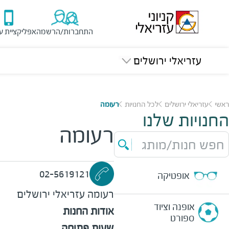
התחברות/הרשמה
אפליקציית ע
עזריאלי ירושלים
ראשי
עזריאלי ירושלים
לכל החנויות
רעומה
החנויות שלנו
רעומה
חפש חנות/מותג
02-5619121
אופטיקה
רעומה
עזריאלי ירושלים
אופנה וציוד
אודות החנות
ספורט
שעות פתיחה