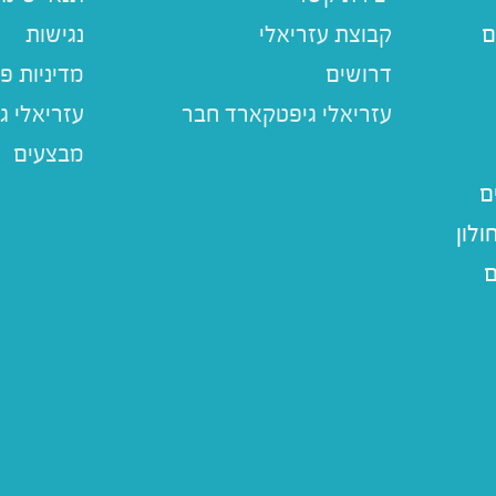
ם
קבוצת עזריאלי
נגישות
דרושים
מדיניות פ
עזריאלי ג
מבצעים
ם
לון
ם