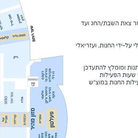
מוצ"ש ומוצאי חג - שעה לאחר צאת השבת/החג ועד 
על-ידי החנות, ועזריאלי
נות ומומלץ להתעדכן
י שעות הפעילות
ילות החנות במוצ"ש