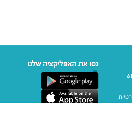
נסו את האפליקציה שלנו
וש
רטיות
יפטקארד