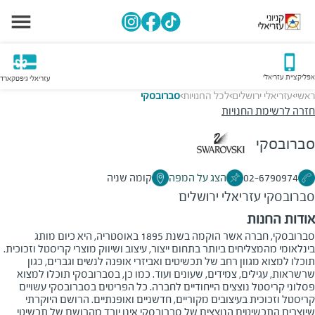
אפליקציית עזריאלי
עזריאלי גיפטקארד
ראשי
עזריאלי ירושלים
לכל החנויות
סברובסקי
>
>
>
חזרה לרשימת החנויות
סברובסקי
02-6790974
הצג על המפה
קומה שניה
סברובסקי
עזריאלי ירושלים
אודות החנות
סברובסקי, חברה אשר הוקמה בשנת 1895 באוסטריה, היא כיום מותג
בינלאומי מהמצליחים ביותר בתחום ייצור, עיצוב ושיווק מוצרי קריסטל וזכוכית.
תוכלו למצוא מגוון רחב של תכשיטים ואביזרי אופנה לנשים וגברים, כגון
שרשראות, עגילים, צמידים, שעונים ועוד. כמו כן, בסברובסקי תוכלו למצוא
פסלוני קריסטל נוצצים הייחודיים לחברה. כל הפריטים בסברובסקי עשויים
קריסטל וזכוכית בעיצובים מקוריים, חדשניים ואופנתיים. הרושם היוקרתי
שיוצרים התכשיטים הנוצצים של סברובסקי אינו יורד מהרושם של תכשיטי