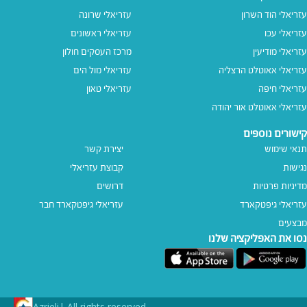
עזריאלי הוד השרון
עזריאלי שרונה
עזריאלי עכו
עזריאלי ראשונים
עזריאלי מודיעין
מרכז העסקים חולון
עזריאלי אאוטלט הרצליה
עזריאלי מול הים
עזריאלי חיפה
עזריאלי טאון
עזריאלי אאוטלט אור יהודה
קישורים נוספים
תנאי שימוש
יצירת קשר
נגישות
קבוצת עזריאלי
מדיניות פרטיות
דרושים
עזריאלי גיפטקארד
עזריאלי גיפטקארד חבר‎
מבצעים
נסו את האפליקציה שלנו
Azrieli
All rights reserved |