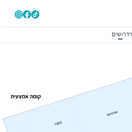
י
דרושים