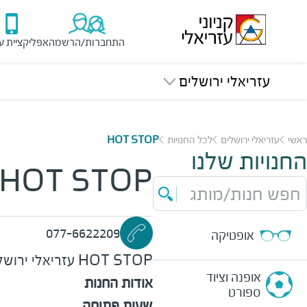
התחברות/הרשמה
אפליקציית ע
עזריאלי ירושלים
ראשי
עזריאלי ירושלים
לכל החנויות
HOT STOP
החנויות שלנו
HOT STOP
חפש חנות/מותג
077-6622209
אופטיקה
HOT STOP
עזריאלי ירושל
אופנה וציוד
אודות החנות
ספורט
שעות פתיחה