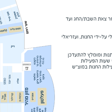
מוצ"ש ומוצאי חג - שעה לאחר צאת השבת/החג ועד 
על-ידי החנות, ועזריאלי
נות ומומלץ להתעדכן
י שעות הפעילות
ילות החנות במוצ"ש