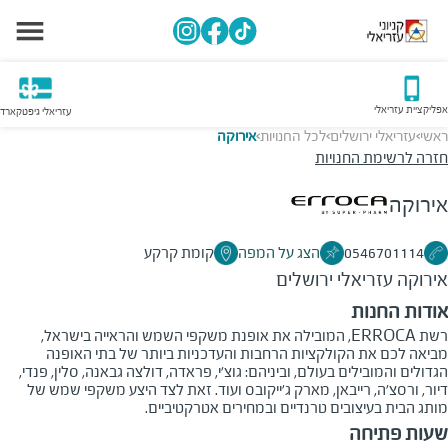
אפליקציית עזריאלי
עזריאלי גיפטקארד
ראשי
עזריאלי ירושלים
לכל החנויות
אירוקה
>
>
>
חזרה לרשימת החנויות
אירוקה
0546701114
הצג על המפה
קומת קרקע
אירוקה
עזריאלי ירושלים
אודות החנות
רשת ERROCA, המובילה את אופנת משקפי השמש והראייה בישראל,
מביאה לכם את הקולקציות הרחבות והעדכניות ביותר של בתי האופנה
הגדולים והמובילים בעולם, וביניהם: גוצ'י, פראדה, דולצה גבאנה, סלין, פנדי,
דיור, ורסצ'ה, רייבאן, מארק ג'ייקובס ועוד. זאת לצד היצע משקפי שמש של
מותג הבית בעיצובים טרנדיים ובמחירים אטרקטיביים.
שעות פתיחה