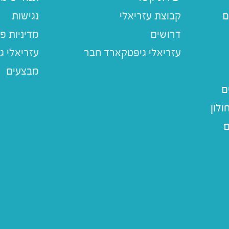
ם
קבוצת עזריאלי
נגישות
דרושים
מדיניות פ
עזריאלי ג
מבצעים
ם
לון
ם