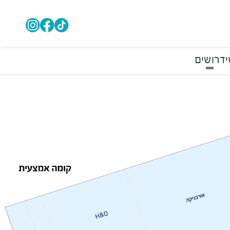
י
דרושים