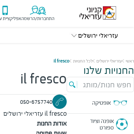
התחברות/הרשמה
אפליקציית ע
עזריאלי ירושלים
ראשי
עזריאלי ירושלים
לכל החנויות
il fresco
החנויות שלנו
il fresco
חפש חנות/מותג
050-6757740
אופטיקה
il fresco
עזריאלי ירושלים
אופנה וציוד
אודות החנות
ספורט
שעות פתיחה