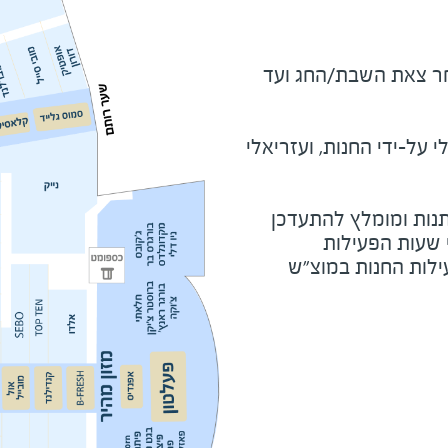
מוצ"ש ומוצאי חג - שעה לאחר צאת השבת/החג ועד 
על-ידי החנות, ועזריאלי
נות ומומלץ להתעדכן
י שעות הפעילות
ילות החנות במוצ"ש