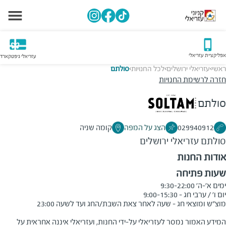
אפליקציית עזריאלי
עזריאלי גיפטקארד
ראשי
עזריאלי ירושלים
לכל החנויות
סולתם
>
>
>
חזרה לרשימת החנויות
סולתם
029940912
הצג על המפה
קומה שניה
סולתם
עזריאלי ירושלים
אודות החנות
שעות פתיחה
המידע האמור נמסר לעזריאלי על-ידי החנות, ועזריאלי איננה אחראית על