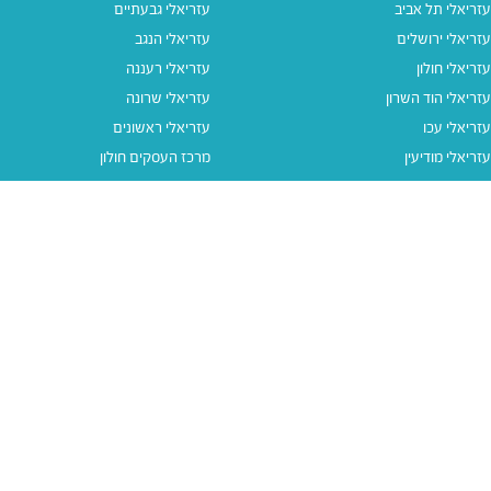
עזריאלי תל אביב
עזריאלי גבעתיים
עזריאלי ירושלים
עזריאלי הנגב
עזריאלי חולון
עזריאלי רעננה
עזריאלי הוד השרון
עזריאלי שרונה
עזריאלי עכו
עזריאלי ראשונים
עזריאלי מודיעין
מרכז העסקים חולון
עזריאלי אאוטלט הרצליה
עזריאלי מול הים
עזריאלי חיפה
עזריאלי טאון
עזריאלי אאוטלט אור יהודה
קישורים נוספים
תנאי שימוש
יצירת קשר
נגישות
קבוצת עזריאלי
מדיניות פרטיות
דרושים
עזריאלי גיפטקארד
עזריאלי גיפטקארד חבר‎
מבצעים
נסו את האפליקציה שלנו