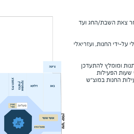
מוצ"ש ומוצאי חג - שעה לאחר צאת השבת/החג ועד 
על-ידי החנות, ועזריאלי
נות ומומלץ להתעדכן
י שעות הפעילות
ילות החנות במוצ"ש