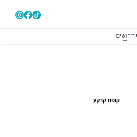
י
דרושים