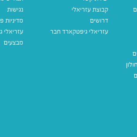
ם
קבוצת עזריאלי
נגישות
דרושים
מדיניות פ
עזריאלי ג
מבצעים
ם
לון
ם