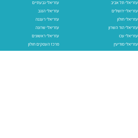
עזריאלי תל אביב
עזריאלי גבעתיים
עזריאלי ירושלים
עזריאלי הנגב
עזריאלי חולון
עזריאלי רעננה
עזריאלי הוד השרון
עזריאלי שרונה
עזריאלי עכו
עזריאלי ראשונים
עזריאלי מודיעין
מרכז העסקים חולון
עזריאלי אאוטלט הרצליה
עזריאלי מול הים
עזריאלי חיפה
עזריאלי טאון
עזריאלי אאוטלט אור יהודה
קישורים נוספים
תנאי שימוש
יצירת קשר
נגישות
קבוצת עזריאלי
מדיניות פרטיות
דרושים
עזריאלי גיפטקארד
עזריאלי גיפטקארד חבר‎
מבצעים
נסו את האפליקציה שלנו