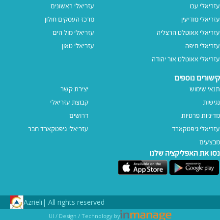
עזריאלי עכו
עזריאלי ראשונים
עזריאלי מודיעין
מרכז העסקים חולון
עזריאלי אאוטלט הרצליה
עזריאלי מול הים
עזריאלי חיפה
עזריאלי טאון
עזריאלי אאוטלט אור יהודה
קישורים נוספים
תנאי שימוש
יצירת קשר
נגישות
קבוצת עזריאלי
מדיניות פרטיות
דרושים
עזריאלי גיפטקארד
עזריאלי גיפטקארד חבר‎
מבצעים
נסו את האפליקציה שלנו
Azrieli
All rights reserved |
UI / Design / Technology by