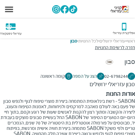
אפליקציית עזריאלי
עזריאלי גיפטקארד
ראשי
עזריאלי ירושלים
לכל החנויות
סבון
>
>
>
חזרה לרשימת החנויות
סבון
02-6798244
הצג על המפה
קומה ראשונה
סבון
עזריאלי ירושלים
אודות החנות
SABON – רשת בינלאומית המתמחה ביצירת מוצרי טיפוח לגוף ולנפש סבון
של פעם באה לעולם מאהבה למרקמים ולניחוחות, לאמנות הטיפוח והעונג,
ליצירה והקשבה ומתוך רצון להקנות לאנשים שעות של רוגע וקסם, בתוך חיי
היום-יום הסוערים הסיפור של SABON החל בעשיית סבונים מוצקים בעבודת
יד, מבוססים על פורמולה אוסטרלית בת היסטוריה של 70 שנים, הנמכרים
טריים ולפי משקל SABON מתמחה ביצירת חוויה אישית ומרגשת, בפיתוח
מוצרי טיפוח לגוף ולנפש ורואה ביצירת אווירה חלק מהחוויה. SABON