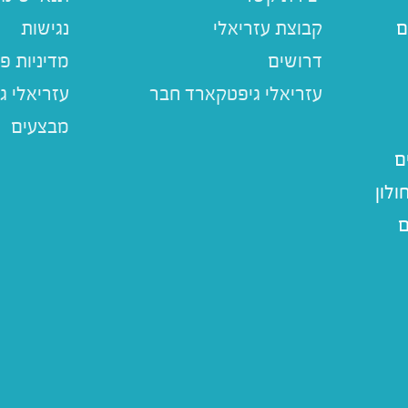
ם
קבוצת עזריאלי
נגישות
דרושים
מדיניות פ
עזריאלי ג
מבצעים
ם
לון
ם