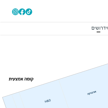
י
דרושים