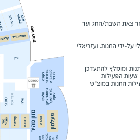
מוצ"ש ומוצאי חג - שעה לאחר צאת השבת/החג ועד 
על-ידי החנות, ועזריאלי
נות ומומלץ להתעדכן
י שעות הפעילות
ילות החנות במוצ"ש