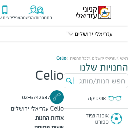
התחברות/הרשמה
אפליקציית ע
עזריאלי ירושלים
ראשי
עזריאלי ירושלים
לכל החנויות
Celio
החנויות שלנו
Celio
חפש חנות/מותג
02-6742637
אופטיקה
Celio
עזריאלי ירושלים
אופנה וציוד
אודות החנות
ספורט
שעות פתיחה