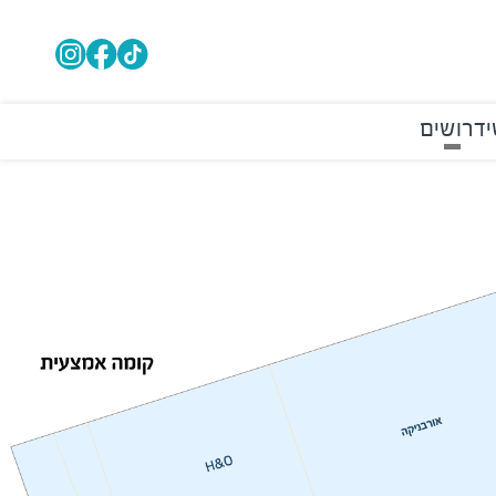
י
דרושים