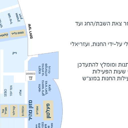
מוצ"ש ומוצאי חג - שעה לאחר צאת השבת/החג ועד 
על-ידי החנות, ועזריאלי
נות ומומלץ להתעדכן
י שעות הפעילות
ילות החנות במוצ"ש