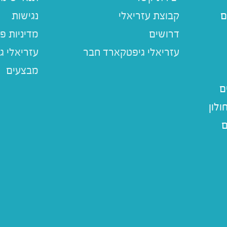
ם
קבוצת עזריאלי
נגישות
דרושים
מדיניות פ
עזריאלי ג
מבצעים
ם
לון
ם