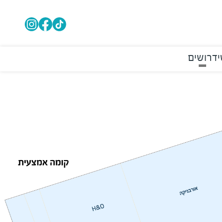
י
דרושים