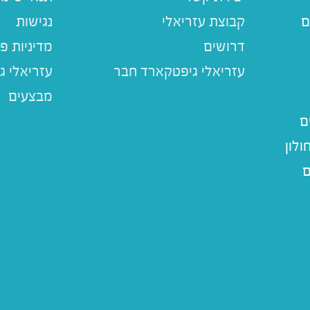
ם
קבוצת עזריאלי
נגישות
דרושים
מדיניות פ
עזריאלי ג
מבצעים
ם
לון
ם