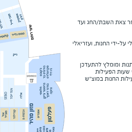
מוצ"ש ומוצאי חג - שעה לאחר צאת השבת/החג ועד 
על-ידי החנות, ועזריאלי
נות ומומלץ להתעדכן
י שעות הפעילות
ילות החנות במוצ"ש