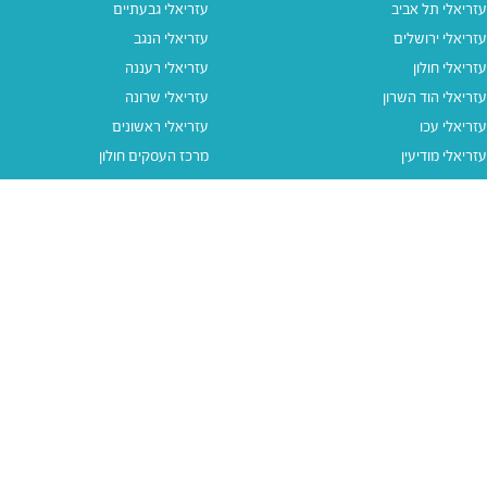
עזריאלי תל אביב
עזריאלי גבעתיים
עזריאלי ירושלים
עזריאלי הנגב
עזריאלי חולון
עזריאלי רעננה
עזריאלי הוד השרון
עזריאלי שרונה
עזריאלי עכו
עזריאלי ראשונים
עזריאלי מודיעין
מרכז העסקים חולון
עזריאלי אאוטלט הרצליה
עזריאלי מול הים
עזריאלי חיפה
עזריאלי טאון
עזריאלי אאוטלט אור יהודה
קישורים נוספים
תנאי שימוש
יצירת קשר
נגישות
קבוצת עזריאלי
מדיניות פרטיות
דרושים
עזריאלי גיפטקארד
עזריאלי גיפטקארד חבר‎
מבצעים
נסו את האפליקציה שלנו