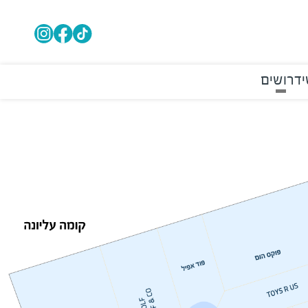
י
דרושים