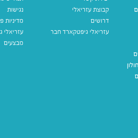
ם
קבוצת עזריאלי
נגישות
דרושים
מדיניות פ
עזריאלי ג
מבצעים
ם
לון
ם