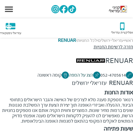
אפליקציית עזריאלי
עזריאלי גיפטקארד
ראשי
עזריאלי ירושלים
לכל החנויות
RENUAR
>
>
>
חזרה לרשימת החנויות
RENUAR
052-4705614
הצג על המפה
קומה ראשונה
RENUAR
עזריאלי ירושלים
אודות החנות
רנואר מספקת מענה מלא לצרכים של האישה והגבר הישראלים בתחומי
הביגוד, ההנעלה ואביזרי האופנה תוך יצירת הצעת ערך המשלבת סגנונות
שונים ברמות מחיר שונות. המוצרים וחווית הקניה אותם אנו מספקים בחנויות
הרשת, מאפשרים לנו להעניק ללקוחות הישראלים מענה אופנתי מדויק
המתאים לאקלים המקומי בהתאם למגמות האופנה הבינלאומיות.
שעות פתיחה