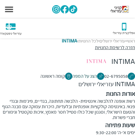
אפליקציית עזריאלי
עזריאלי גיפטקארד
ראשי
עזריאלי ירושלים
לכל החנויות
INTIMA
>
>
>
חזרה לרשימת החנויות
INTIMA
02-6795058
הצג על המפה
קומה ראשונה
INTIMA
עזריאלי ירושלים
אודות החנות
רשת אופנה להלבשה אינטימית- הלבשה תחתונה, בגדי ים, פיג'מות ובגדי
פנאי. באינטימה קולקציות אופנתיות ובלעדיות, היכרות עמוקה עם מבנה הגוף
והטעם הישראלי, וסגנון שכל כולו סטייל חסר מאמץ, איכות טקסטיל וגימורים
חברי פשרות.
שעות פתיחה