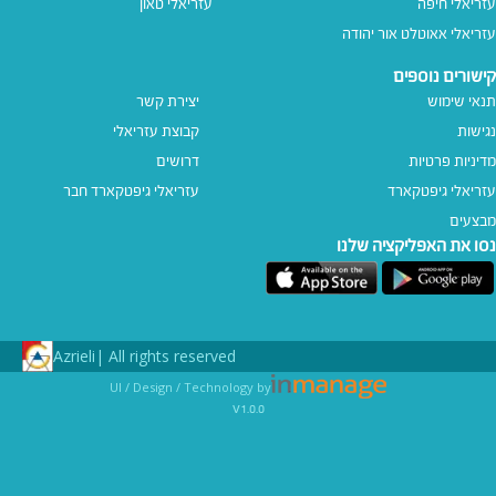
עזריאלי חיפה
עזריאלי טאון
עזריאלי אאוטלט אור יהודה
קישורים נוספים
תנאי שימוש
יצירת קשר
נגישות
קבוצת עזריאלי
מדיניות פרטיות
דרושים
עזריאלי גיפטקארד
עזריאלי גיפטקארד חבר‎
מבצעים
נסו את האפליקציה שלנו
Azrieli
All rights reserved |
UI / Design / Technology by
v1.0.0