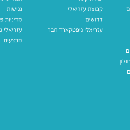
ם
קבוצת עזריאלי
נגישות
דרושים
מדיניות פ
עזריאלי ג
מבצעים
ם
לון
ם