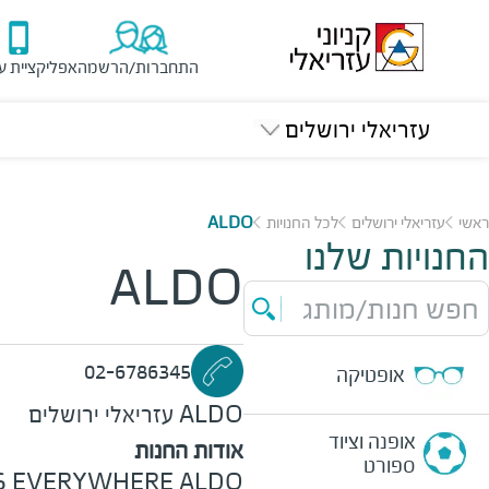
התחברות/הרשמה
אפליקציית ע
עזריאלי ירושלים
ראשי
עזריאלי ירושלים
לכל החנויות
ALDO
החנויות שלנו
ALDO
חפש חנות/מותג
02-6786345
אופטיקה
ALDO
עזריאלי ירושלים
אופנה וציוד
אודות החנות
ספורט