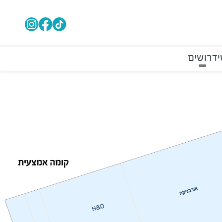
י
דרושים