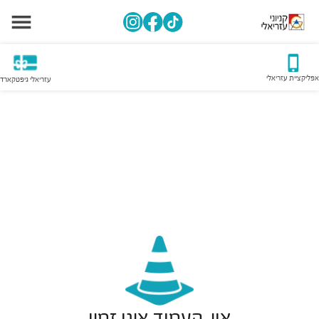
אפליקציית עזריאלי
עזריאלי גיפטקארד
אוי, העמוד אינו זמין